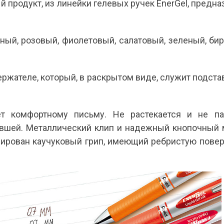
 продукт, из линейки гелевых ручек EnerGel, предн
ный, розовый, фиолетовый, салатовый, зеленый, бир
ржателе, который, в раскрытом виде, служит подста
т комфортному письму. Не растекается и не па
евшей. Металлический клип и надежный кнопочный
грирован каучуковый грип, имеющий ребристую пове