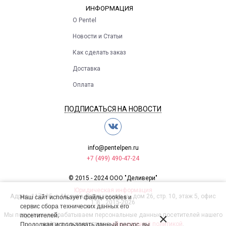
ИНФОРМАЦИЯ
О Pentel
Новости и Статьи
Как сделать заказ
Доставка
Оплата
ПОДПИСАТЬСЯ НА НОВОСТИ
info@pentelpen.ru
+7 (499) 490-47-24
© 2015 - 2024 ООО "Деливери"
Юридическая информация
Наш сайт использует файлы cookies и
Адрес: 117105, г. Москва, Варшавское ш., дом 26, стр. 10, этаж 5, офис
1"В", 2015-2026
сервис сбора технических данных его
посетителей.
×
Мы получаем и обрабатываем персональные данные посетителей нашего
Продолжая использовать данный ресурс, вы
сайта в соответствии с
официальной политикой
.