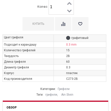
Кол-во:
Цвет грифеля
графитовый
Подходит к карандашу
0.3 mm
Количество грифелей
15
Твердость
2B
Длина грифеля
60
Диаметр грифеля
0.3
Корпус
пластик
Код производителя
C273-2B
Категории:
Грифели
Теги:
грифели
,
Ain Stein
ОБЗОР